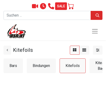
SALE
Kitefoils
Kitesu
Bars
Bindungen
Kitefoils
Bag