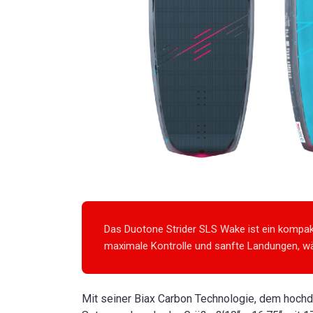
Das Duotone Strider SLS Wake ist ein kompakte
maximale Kontrolle und sanfte Landungen, wä
Mit seiner Biax Carbon Technologie, dem hochdi