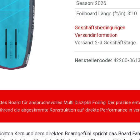
Season
:
2026
Foilboard Länge (ft/in)
:
3'10
Geschäftsbedingungen
Versandinformation
Versand: 2-3 Geschäftstage
Herstellercode:
42260-361
s Board für anspruchsvolles Multi Disziplin Foiling. Der präzise entw
hrend die abgestimmte Konstruktion auf direkte Performance in ver
chten Kern und dem direkten Boardgefühl spricht das Board Fahre