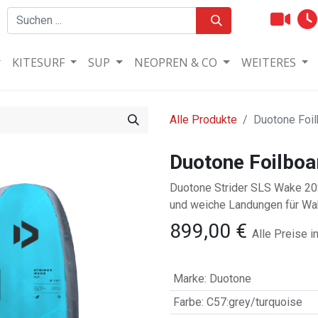
KITESURF
SUP
NEOPREN & CO
WEITERES
Alle Produkte
Duotone Foi
Duotone Foilboa
Duotone Strider SLS Wake 202
und weiche Landungen für Wak
899,00
€
Alle Preise i
Marke
:
Duotone
Farbe
:
C57:grey/turquoise