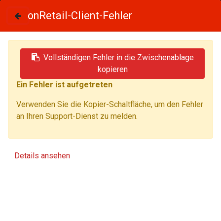
SALE
onRetail-Client-Fehler
onRetail-Client-Fehler
onRetail-Client-Fehler
Vollständigen Fehler in die Zwischenablage
Vollständigen Fehler in die Zwischenablage
Vollständigen Fehler in die Zwischenablage
kopieren
kopieren
kopieren
Ein Fehler ist aufgetreten
Ein Fehler ist aufgetreten
Ein Fehler ist aufgetreten
Verwenden Sie die Kopier-Schaltfläche, um den Fehler
Verwenden Sie die Kopier-Schaltfläche, um den Fehler
Verwenden Sie die Kopier-Schaltfläche, um den Fehler
an Ihren Support-Dienst zu melden.
an Ihren Support-Dienst zu melden.
an Ihren Support-Dienst zu melden.
Alle Produkte
Duotone Wing Unit SLS 2026
Details ansehen
Details ansehen
Details ansehen