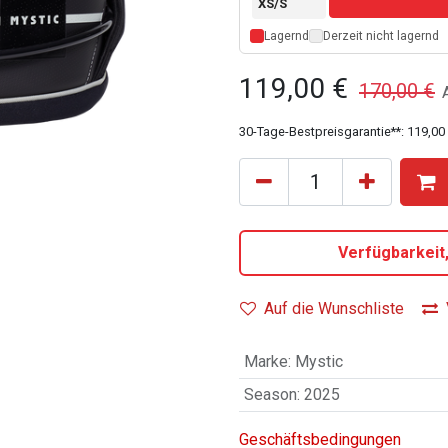
XS
/
S
Lagernd
Derzeit nicht lagernd
119,00
€
170,00
€
30-Tage-Bestpreisgarantie**:
119,00
Verfügbarkeit
Auf die Wunschliste
Marke
:
Mystic
Season
:
2025
Geschäftsbedingungen